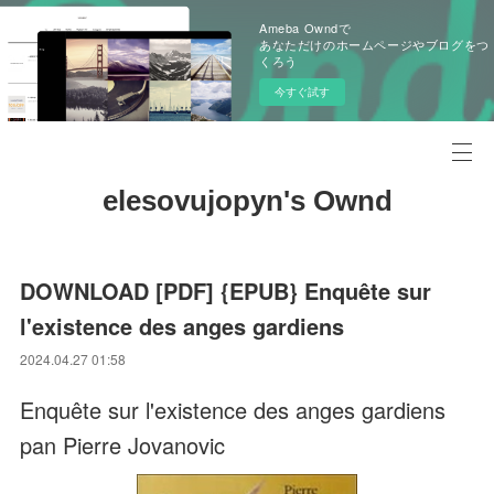
Ameba Owndで
あなただけのホームページやブログをつ
くろう
今すぐ試す
elesovujopyn's Ownd
DOWNLOAD [PDF] {EPUB} Enquête sur
l'existence des anges gardiens
2024.04.27 01:58
Enquête sur l'existence des anges gardiens
pan Pierre Jovanovic