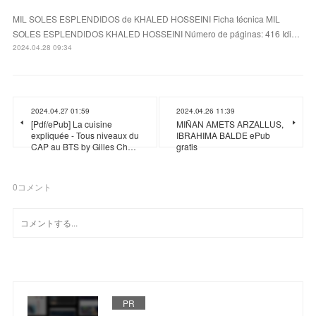
MIL SOLES ESPLENDIDOS de KHALED HOSSEINI Ficha técnica MIL
SOLES ESPLENDIDOS KHALED HOSSEINI Número de páginas: 416 Idi…
2024.04.28 09:34
2024.04.27 01:59
2024.04.26 11:39
[Pdf/ePub] La cuisine
MIÑAN AMETS ARZALLUS,
expliquée - Tous niveaux du
IBRAHIMA BALDE ePub
CAP au BTS by Gilles Ch…
gratis
0
コメント
PR