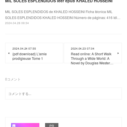
MIL SOLES ESPLENDIDOS leer epub KHALED HOSSEINI
MIL SOLES ESPLENDIDOS de KHALED HOSSEINI Ficha técnica MIL
SOLES ESPLENDIDOS KHALED HOSSEINI Número de páginas: 416 Idi…
2024.04.28 09:34
2024.04.24 07:55
2024.04.23 07:04
{pdf download} L'amie
Read online: A Short Walk
prodigieuse Tome 1
Through a Wide World: A
Novel by Douglas Wester…
0
コメント
PR